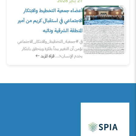
27 يناير 2026
أعضاء جمعية التخطيط والابتكار
الاجتماعي في استقبال كريم من أمير
المنطقة الشرقية ونائبه
في ⁧‫#جمعية_التخطيط_والابتكار_الاجتماعي‬⁩
نؤمن أن التغيير يبدأ بفكرة ويتحقق بابتكار
يخدم الإنسان<...
قراة المزيد