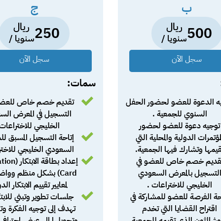
ب
ج
ريال
ريال
250
500
سنويا /
سنويا /
سجل الآن
سجل الآن
سمات:
ه الدعوة للعضو لحضور الحفل
تقديم خصم خاص للعضو
السنوي للجمعية .
التسجيل في المعرض الس
توجيه دعوة للعضو لحضور
الخليجي للاختراعات 
مؤتمرات الدولية والمحلية التي
إتاحة التسجيل المسبق ل
قيمها وتشارك فيها الجمعية.
السعودي الخليجي للاختر
قديم خصم خاص للعضو في
إعداد بطاقة ا
لتسجيل بالمعرض السعودي
Card) بشكل منظم وواض
الخليجي للاختراعات .
لمعايير تقييم الابتكار الد
حة الفرصة للعضو للمشاركة في
جلسات تطوير وتبني للابت
اقتراح القضايا التي تخدم
تهدف إلى توجيه الفكرة وت
شالثون الذي تقيمه للجمعية .
وتحويلها إلى عرض احترافي