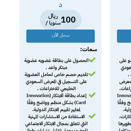
د
ريال
100
سنويا /
سجل الآن
سمات:
 على
الحصول على بطاقة عضويه عضوية
عودي
مبتكر واعد .
.
تقديم خصم خاص لحامل العضوية
لمعرض
على التسجيل في المعرض السعودي
اعات.
الخليجي للاختراعات .
لابتكار (Innovation
إعداد بطاقة الابتكار (Innovation
ح وفقًا
Card) بشكل منظم وواضح وفقًا
ولية.
لمعايير تقييم الابتكار الدولية.
كارات،
الاستفادة من الاستشارات المهنية
طويرها
التي تتعلق بمجال الابتكار الاجتماعي
 متكامل
للعضو بمعدل (3) استشارات طوال