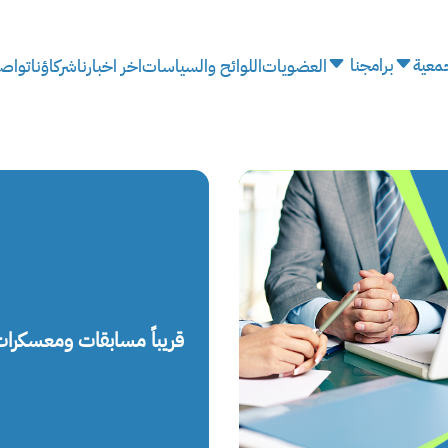
معية
برامجنا
العضويات
اللوائح والسياسات
اخر اخبارنا
شركاؤنا
تواصل
قريباً مسابقات ومعسكرات 